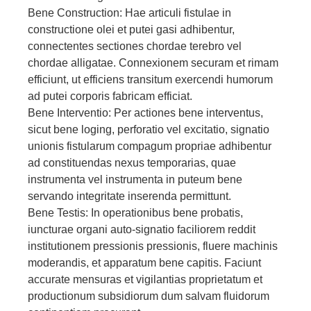
Bene Construction: Hae articuli fistulae in
constructione olei et putei gasi adhibentur,
connectentes sectiones chordae terebro vel
chordae alligatae. Connexionem securam et rimam
efficiunt, ut efficiens transitum exercendi humorum
ad putei corporis fabricam efficiat.
Bene Interventio: Per actiones bene interventus,
sicut bene loging, perforatio vel excitatio, signatio
unionis fistularum compagum propriae adhibentur
ad constituendas nexus temporarias, quae
instrumenta vel instrumenta in puteum bene
servando integritate inserenda permittunt.
Bene Testis: In operationibus bene probatis,
iuncturae organi auto-signatio faciliorem reddit
institutionem pressionis pressionis, fluere machinis
moderandis, et apparatum bene capitis. Faciunt
accurate mensuras et vigilantias proprietatum et
productionum subsidiorum dum salvam fluidorum