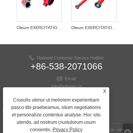
Oleum EXERCITATIO Maximum robur flexibile Cubitus
Oleum EXERCITATIO brevis Circuit
National Customer Service Hotline
+86-538-2071066
Email
info@ythose.cn
X
US
Crusulis utimur ut meliorem experientiam
pasco tibi praebeamus, situm negotiationis
et personalize contentus analyse. Hoc situ
utendo, ad nostrum crustulorum usum
consentis.
Privacy Policy
Copyright © MMXXIII Shandong Yitai Hydraulic Technology Co., Ltd. - oleum