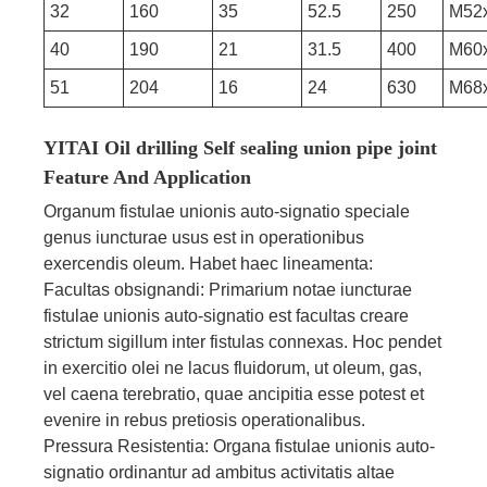
32
160
35
52.5
250
M52
40
190
21
31.5
400
M60
51
204
16
24
630
M68
YITAI Oil drilling Self sealing union pipe joint
Feature And Application
Organum fistulae unionis auto-signatio speciale
genus iuncturae usus est in operationibus
exercendis oleum. Habet haec lineamenta:
Facultas obsignandi: Primarium notae iuncturae
fistulae unionis auto-signatio est facultas creare
strictum sigillum inter fistulas connexas. Hoc pendet
in exercitio olei ne lacus fluidorum, ut oleum, gas,
vel caena terebratio, quae ancipitia esse potest et
evenire in rebus pretiosis operationalibus.
Pressura Resistentia: Organa fistulae unionis auto-
signatio ordinantur ad ambitus activitatis altae