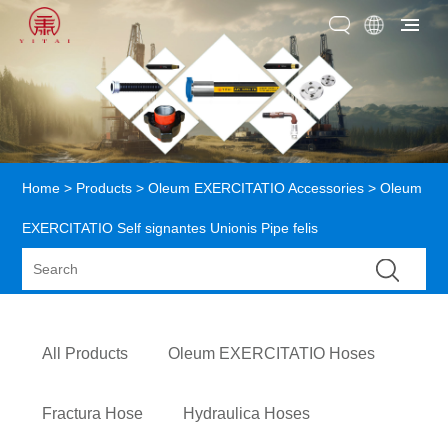
Home
>
Products
>
Oleum EXERCITATIO Accessories
> Oleum
EXERCITATIO Self signantes Unionis Pipe felis
All Products
Oleum EXERCITATIO Hoses
Fractura Hose
Hydraulica Hoses