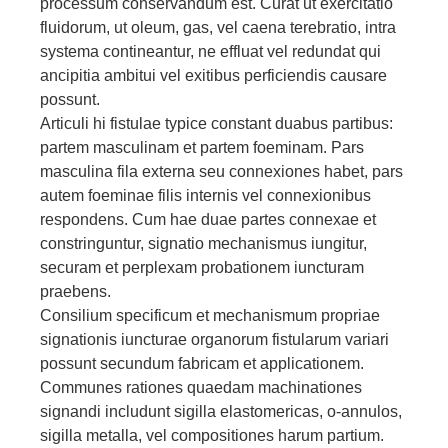
processum conservandum est. Curat ut exercitatio
fluidorum, ut oleum, gas, vel caena terebratio, intra
systema contineantur, ne effluat vel redundat qui
ancipitia ambitui vel exitibus perficiendis causare
possunt.
Articuli hi fistulae typice constant duabus partibus:
partem masculinam et partem foeminam. Pars
masculina fila externa seu connexiones habet, pars
autem foeminae filis internis vel connexionibus
respondens. Cum hae duae partes connexae et
constringuntur, signatio mechanismus iungitur,
securam et perplexam probationem iuncturam
praebens.
Consilium specificum et mechanismum propriae
signationis iuncturae organorum fistularum variari
possunt secundum fabricam et applicationem.
Communes rationes quaedam machinationes
signandi includunt sigilla elastomericas, o-annulos,
sigilla metalla, vel compositiones harum partium.