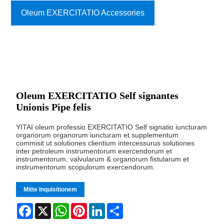
Oleum EXERCITATIO Accessories
Oleum EXERCITATIO Self signantes
Unionis Pipe felis
YITAI oleum professio EXERCITATIO Self signatio iuncturam
organorum organorum iuncturam et supplementum
commisit ut solutiones clientium intercessurus solutiones
inter petroleum instrumentorum exercendorum et
instrumentorum, valvularum & organorum fistularum et
instrumentorum scopulorum exercendorum.
Mitte Inquisitionem
Facebook
X
WhatsApp
Pinterest
LinkedIn
Share