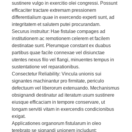
sustinere vulgo in exercitio olei congressi. Possunt
efficaciter tractare extremam pressionem
differentialium quae in exercendo experti sunt, ad
integritatem et salutem putei procurandam.
Securus instruitur: Hae fistulae compages ad
institutionem ac remotionem celerem et facilem
destinatae sunt. Plerumque constant ex duabus
partibus quae facile connexae vel disiunctae
utentes nexus filo vel flangi, minuentes tempus in
sustentatione vel reparationibus.
Consectetur Reliability: Vincula unionis sui
signantes machinantur pro firmitate, periculo
defectuum vel liberorum extenuando. Mechanismus
obsignandi destinatur ad iteratum usum sustinere
eiusque efficaciam in tempore conservare, ut
longam servitii vitam in exercendis condicionibus
exigat.
Applicationes organorum fistularum in oleo
terebrato se signandi unionem includunt: