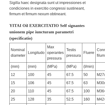
Sigilla haec designata sunt ut impressiones et
condiciones in exercitio congressi sustineant,
firmum et firmum nexum obtineant.
YITAI Oil EXERCITATIO Self signantes
unionem pipe iuncturam parametri
(specificatio)
Max
Nominal
Testis
Conn
Longitudo
operantes
Fluere
diameter
pressura
filum
pressura
(mm)
(mm)
(MPa)
(MPa)
(I/min)
12
100
45
67.5
50
M27x
15
106
45
67.5
63
M30x
20
110
45
67.5
100
M36
25
128
35
52.5
160
M42