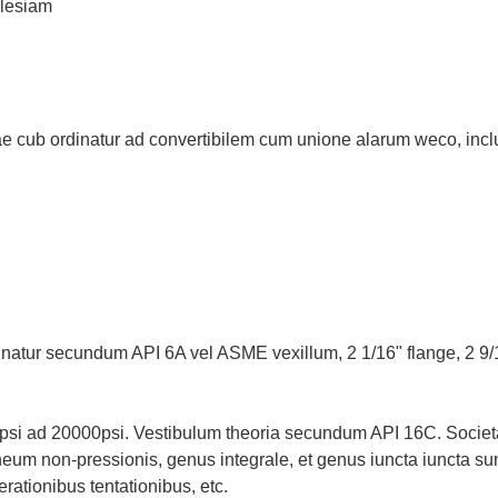
clesiam
rae cub ordinatur ad convertibilem cum unione alarum weco, inc
atur secundum API 6A vel ASME vexillum, 2 1/16" flange, 2 9/16"
0 psi ad 20000psi. Vestibulum theoria secundum API 16C. Socie
eum non-pressionis, genus integrale, et genus iuncta iuncta sun
rationibus tentationibus, etc.