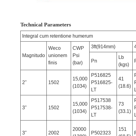
Technical Parameters
Integral cum retentione humerum
3ft(914mm)
Weco
CWP
Magnitudo
unionem
Psi
Lb
Pn
finis
(bar)
(kgs)
P516825
15,000
41
2"
1502
P516825-
(1034)
(18.6)
LT
P517538
15,000
73
3"
1502
P517538-
(1034)
(33.1)
LT
20000
151
3"
2002
P502323