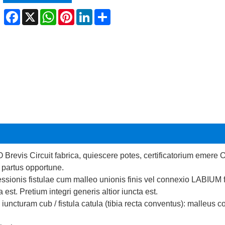
Facebook
X
WhatsApp
Pinterest
LinkedIn
Share
 Brevis Circuit fabrica, quiescere potes, certificatorium emer
 partus opportune.
ionis fistulae cum malleo unionis finis vel connexio LABIUM fin
a est. Pretium integri generis altior iuncta est.
cturam cub / fistula catula (tibia recta conventus): malleus con