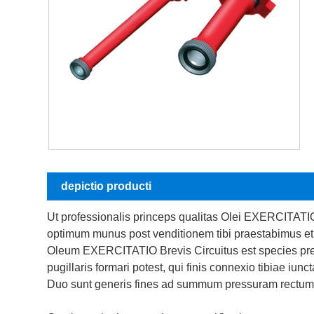
depictio producti
Ut professionalis princeps qualitas Olei EXERCITATIO
optimum munus post venditionem tibi praestabimus et
Oleum EXERCITATIO Brevis Circuitus est species press
pugillaris formari potest, qui finis connexio tibiae iunct
Duo sunt generis fines ad summum pressuram rectum iun