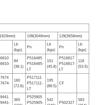
 (1829mm)
10ft(3048mm)
12ft(3658mm)
Lb
Lb
Lb
Pn
Pn
(kgs)
(kgs)
(kgs)
16810
P516485
P516817
84
101
118
6810-
P516485-
P516817-
(38.1)
(45.8)
(53.5)
LT
LT
17674
P517111
160
195
7674-
P517111-
CF
(72.6).
(88.5)
LT
19441
P525905
365
542
583
9441-
P525905-
P502327