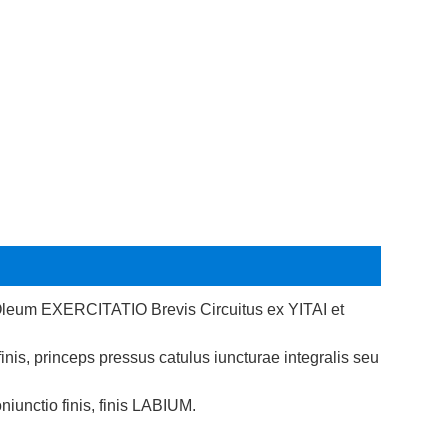
e Oleum EXERCITATIO Brevis Circuitus ex YITAI et
is, princeps pressus catulus iuncturae integralis seu
iunctio finis, finis LABIUM.