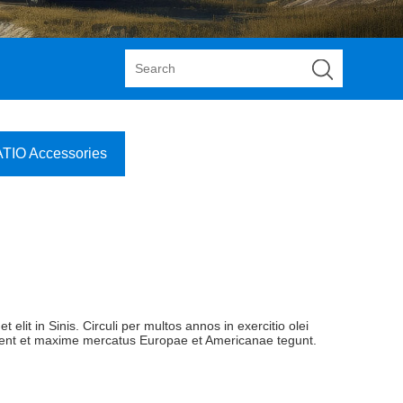
IO Accessories
t elit in Sinis. Circuli per multos annos in exercitio olei
abent et maxime mercatus Europae et Americanae tegunt.