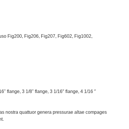
luso Fig200, Fig206, Fig207, Fig602, Fig1002,
 flange, 3 1/8" flange, 3 1/16″ flange, 4 1/16 ″
tas nostra quattuor genera pressurae altae compages
t.