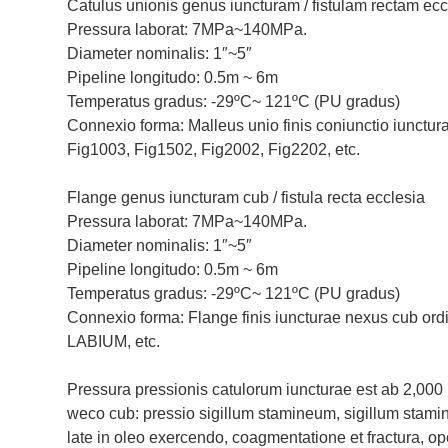
Catulus unionis genus iuncturam / fistulam rectam ec
Pressura laborat: 7MPa~140MPa.
Diameter nominalis: 1″~5″
Pipeline longitudo: 0.5m ~ 6m
Temperatus gradus: -29ºC~ 121ºC (PU gradus)
Connexio forma: Malleus unio finis coniunctio iunctu
Fig1003, Fig1502, Fig2002, Fig2202, etc.
Flange genus iuncturam cub / fistula recta ecclesia
Pressura laborat: 7MPa~140MPa.
Diameter nominalis: 1″~5″
Pipeline longitudo: 0.5m ~ 6m
Temperatus gradus: -29ºC~ 121ºC (PU gradus)
Connexio forma: Flange finis iuncturae nexus cub ordin
LABIUM, etc.
Pressura pressionis catulorum iuncturae est ab 2,00
weco cub: pressio sigillum stamineum, sigillum stamin
late in oleo exercendo, coagmentatione et fractura, ope