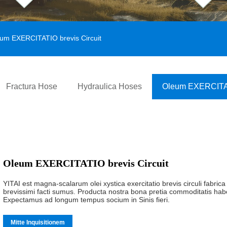
um EXERCITATIO brevis Circuit
Fractura Hose
Hydraulica Hoses
Oleum EXERCITAT
Oleum EXERCITATIO brevis Circuit
YITAI est magna-scalarum olei xystica exercitatio brevis circuli fabrica e
brevissimi facti sumus. Producta nostra bona pretia commoditatis h
Expectamus ad longum tempus socium in Sinis fieri.
Mitte Inquisitionem