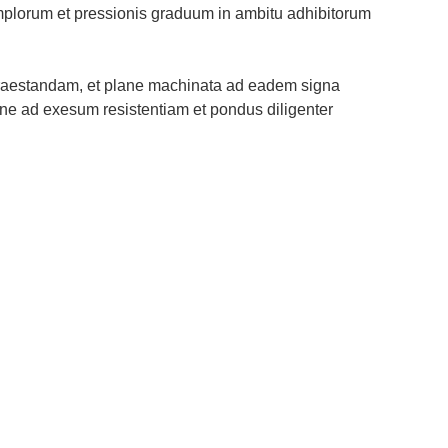
plorum et pressionis graduum in ambitu adhibitorum
em praestandam, et plane machinata ad eadem signa
dine ad exesum resistentiam et pondus diligenter