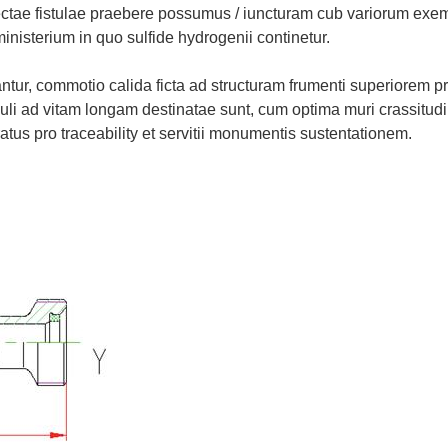
tae fistulae praebere possumus / iuncturam cub variorum exem
isterium in quo sulfide hydrogenii continetur.
ricantur, commotio calida ficta ad structuram frumenti superior
ticuli ad vitam longam destinatae sunt, cum optima muri crassitu
us pro traceability et servitii monumentis sustentationem.