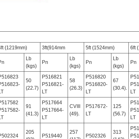
4ft (1219mm)
3ft(914mm
5ft (1524mm)
6ft
Lb
Lb
Lb
Pn
Pn
Pn
Pn
(kgs)
(kgs)
(kgs)
P516823
P516821
P516820
P5
50
58
67
P516823-
P516821-
P516820-
P51
(22.7)
(26.3)
(30.4).
LT
LT
LT
LT
P517582
P517664
P5
91
CVIII
P517672-
125
P517582-
P517664-
P51
(41.3)
(49).
LT
(56.7)
LT
LT
LT
P5
205
257
313
P502324
P519440
P502326
P51